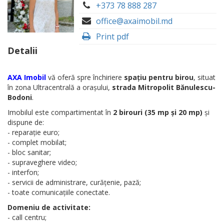
+373 78 888 287
office@axaimobil.md
Print pdf
Detalii
AXA Imobil
vă oferă spre închiriere
spațiu pentru birou
, situat
în zona Ultracentrală a orașului,
strada Mitropolit Bănulescu-
Bodoni
.
Imobilul este compartimentat în
2 birouri (35 mp și 20 mp)
și
dispune de:
- reparație euro;
- complet mobilat;
- bloc sanitar;
- supraveghere video;
- interfon;
- servicii de administrare, curățenie, pază;
- toate comunicațiile conectate.
Domeniu de activitate:
- call centru;