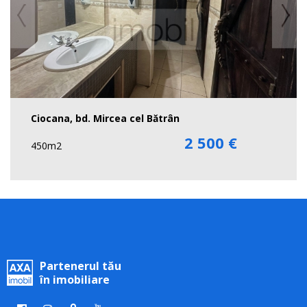
Ciocana, bd. Mircea cel Bătrân
2 500 €
450m2
Partenerul tău
în imobiliare