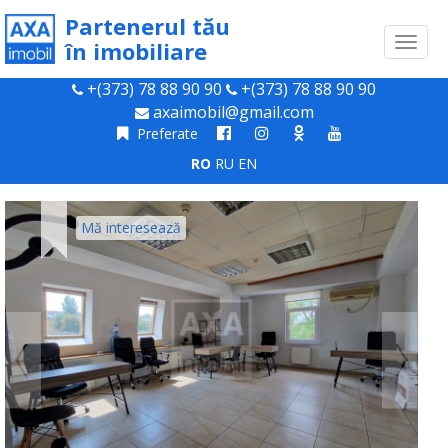
Partenerul tău
Toggl
în imobiliare
naviga
+(373) 78 88 90 90
+(373) 78 88 90 90
axaimobil@gmail.com
Preferate
RO
RU
EN
Mă interesează