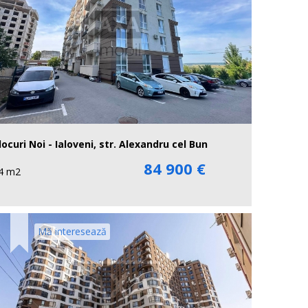
locuri Noi - Ialoveni, str. Alexandru cel Bun
84 900 €
4 m2
Mă interesează