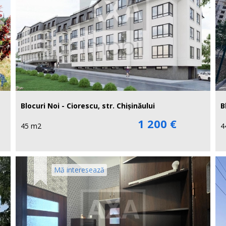
Blocuri Noi - Ciorescu, str. Chișinăului
B
1 200 €
45 m2
4
Mă interesează