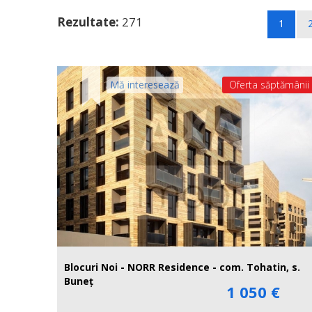
Rezultate:
271
1
Mă interesează
Oferta săptămânii
Blocuri Noi - NORR Residence - com. Tohatin, s.
Buneț
1 050 €