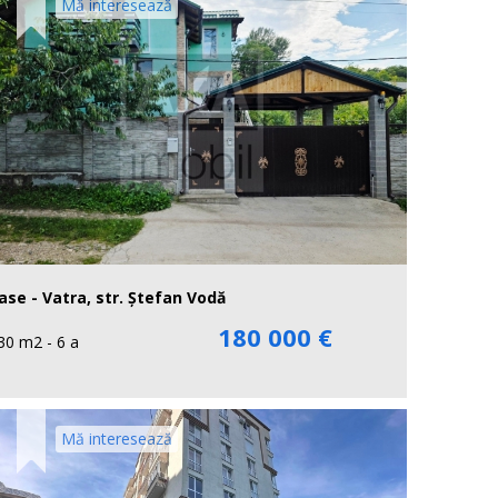
Mă interesează
ase - Vatra, str. Ștefan Vodă
180 000 €
30 m2 - 6 a
Mă interesează