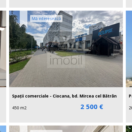
Mă interesează
Spații comerciale - Ciocana, bd. Mircea cel Bătrân
P
2 500 €
450 m2
2