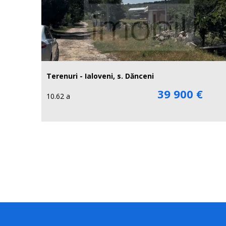
Terenuri - Ialoveni, s. Dănceni
39 900 €
10.62 a