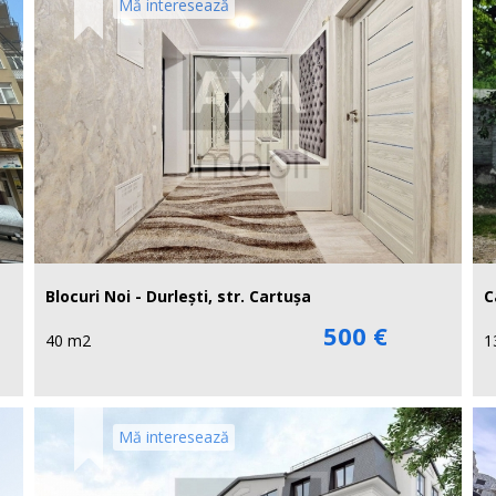
Mă interesează
Blocuri Noi - Durlești, str. Cartușa
C
500 €
40 m2
1
Mă interesează