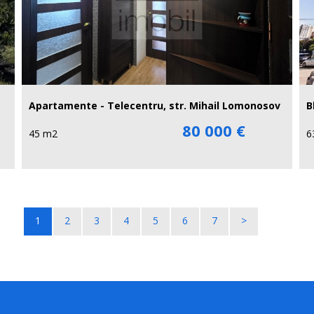
Apartamente - Telecentru, str. Mihail Lomonosov
B
80 000 €
45 m2
6
1
2
3
4
5
6
7
>