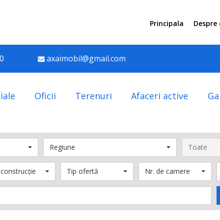
Principala
Despre
90
axaimobil@gmail.com
iale
Oficii
Terenuri
Afaceri active
Ga
Regiune
Toate
 construcție
Tip ofertă
Nr. de camere