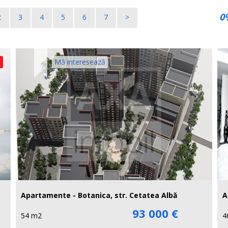
0
2
3
4
5
6
7
>
Mă interesează
Apartamente - Botanica, str. Cetatea Albă
A
93 000 €
54 m2
4