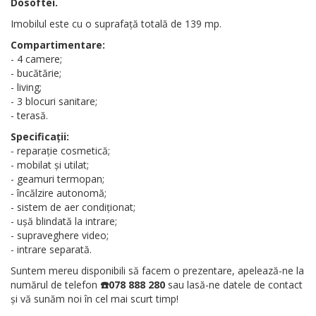
Dosoftei.
Imobilul este cu o suprafață totală de 139 mp.
Compartimentare:
- 4 camere;
- bucătărie;
- living;
- 3 blocuri sanitare;
- terasă.
Specificații:
- reparație cosmetică;
- mobilat și utilat;
- geamuri termopan;
- încălzire autonomă;
- sistem de aer condiţionat;
- ușă blindată la intrare;
- supraveghere video;
- intrare separată.
Suntem mereu disponibili să facem o prezentare, apelează-ne la
numărul de telefon
☎️078 888 280
sau lasă-ne datele de contact
și vă sunăm noi în cel mai scurt timp!