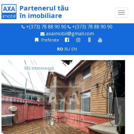
Partenerul tău
Toggl
în imobiliare
naviga
+(373) 78 88 90 90
+(373) 78 88 90 90
axaimobil@gmail.com
Preferate
RO
RU
EN
Mă interesează