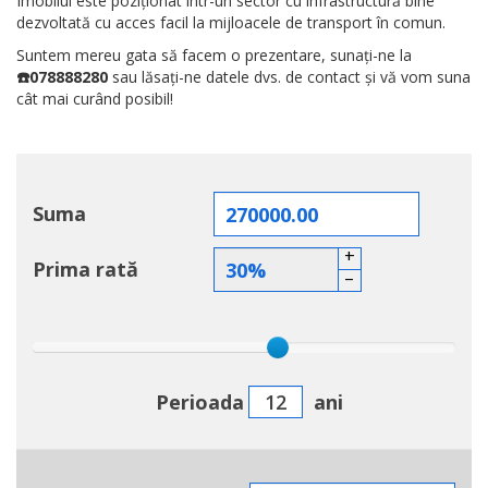
Imobilul este poziţionat într-un sector cu infrastructură bine
dezvoltată cu acces facil la mijloacele de transport în comun.
Suntem mereu gata să facem o prezentare, sunați-ne la
☎️078888280
sau lăsați-ne datele dvs. de contact și vă vom suna
cât mai curând posibil!
Suma
+
Prima rată
–
Perioada
ani