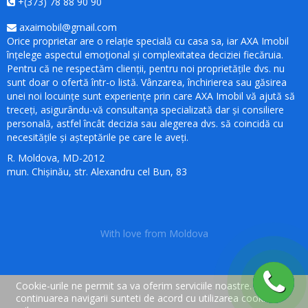
+(373) 78 88 90 90
axaimobil@gmail.com
Orice proprietar are o relație specială cu casa sa, iar AXA Imobil
înțelege aspectul emoțional și complexitatea deciziei fiecăruia.
Pentru că ne respectăm clienții, pentru noi proprietățile dvs. nu
sunt doar o ofertă într-o listă. Vânzarea, închirierea sau găsirea
unei noi locuințe sunt experiențe prin care AXA Imobil vă ajută să
treceți, asigurându-vă consultanța specializată dar și consiliere
personală, astfel încât decizia sau alegerea dvs. să coincidă cu
necesitățile și așteptările pe care le aveți.
R. Moldova, MD-2012
mun. Chișinău, str. Alexandru cel Bun, 83
With love from Moldova
Cookie-urile ne permit sa va oferim serviciile noastre. Prin
continuarea navigarii sunteti de acord cu utilizarea cookie-