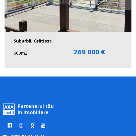
Suburbii, Grătiești
269 000 €
600m2
Partenerul tău
în imobiliare