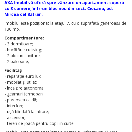
AXA Imobil vă oferă spre vânzare un apartament superb
cu 3 camere, într-un bloc nou din sect. Ciocana, bd.
Mircea cel Bătrân.
Imobilul este poziționat la etajul 7, cu o suprafață generoasă de
130 mp.
Compartimentare:
- 3 dormitoare;
- bucătărie cu living;
- 2 blocuri sanitare;
- 2 balcoane;
Facilități:
- reparație euro lux;
- mobilat și utilat;
- încălzire autonomă;
- geamuri termopan;
- pardosea caldă;
- interfon;
- ușă blindată la intrare;
- ascensor;
- teren de joacă pentru copii în curte.