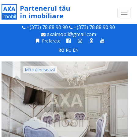
Partenerul tău
Toggl
în imobiliare
naviga
+(373) 78 88 90 90
+(373) 78 88 90 90
axaimobil@gmail.com
Preferate
RO
RU
EN
Mă interesează