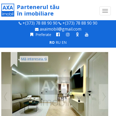
Partenerul tău
Toggl
în imobiliare
naviga
+(373) 78 88 90 90
+(373) 78 88 90 90
axaimobil@gmail.com
Preferate
RO
RU
EN
Mă interesează