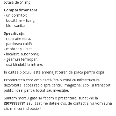
totală de 51 mp.
Compartimentare:
- un dormitor;
- bucătărie + living;
- bloc sanitar.
Specificații:
- reparație euro;
- pardosea caldă;
- mobilat și utilat;
- încălzire autonomă;
- geamuri termopan;
- ușă blindată la intrare;
În curtea blocului este amenajat teren de joacă pentru copii.
Proprietatea este amplasată într-o zonă cu infrastructură
dezvoltată, acces rapid spre centru, magazine, școli și transport
public. Ideal pentru locuit sau investiție.
Suntem mereu gata să facem o prezentare, sunați-ne la
☎️078888781
sau lăsați-ne datele dvs. de contact și vă vom suna
cât mai curând posibil!