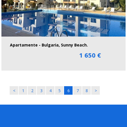
Apartamente - Bulgaria, Sunny Beach.
1 650 €
<
1
2
3
4
5
6
7
8
>