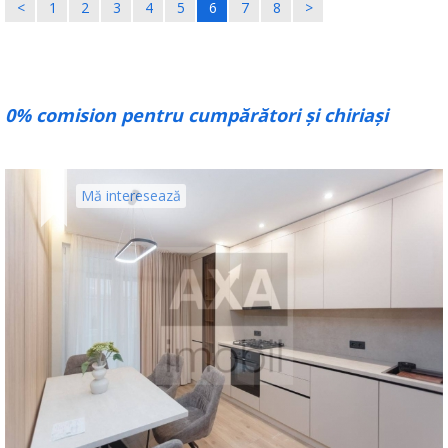
<
1
2
3
4
5
6
7
8
>
0% comision pentru cumpărători și chiriași
Mă interesează