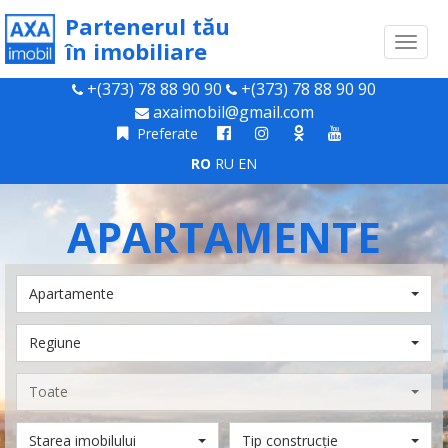
Partenerul tău
Toggl
în imobiliare
naviga
+(373) 78 88 90 90
+(373) 78 88 90 90
axaimobil@gmail.com
Preferate
RO
RU
EN
APARTAMENTE
Apartamente
Regiune
Toate
Starea imobilului
Tip construcție