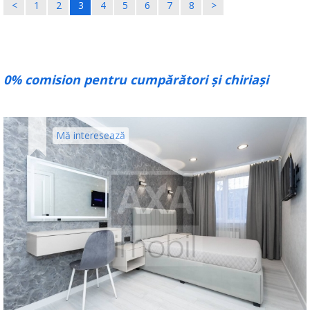
<
1
2
3
4
5
6
7
8
>
0% comision pentru cumpărători și chiriași
Mă interesează