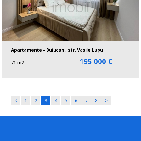
Apartamente - Buiucani, str. Vasile Lupu
195 000 €
71 m2
<
1
2
3
4
5
6
7
8
>