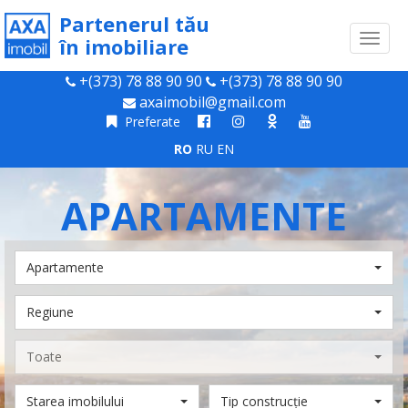
Partenerul tău
Toggl
în imobiliare
naviga
+(373) 78 88 90 90
+(373) 78 88 90 90
axaimobil@gmail.com
Preferate
RO
RU
EN
APARTAMENTE
Apartamente
Regiune
Toate
Starea imobilului
Tip construcție