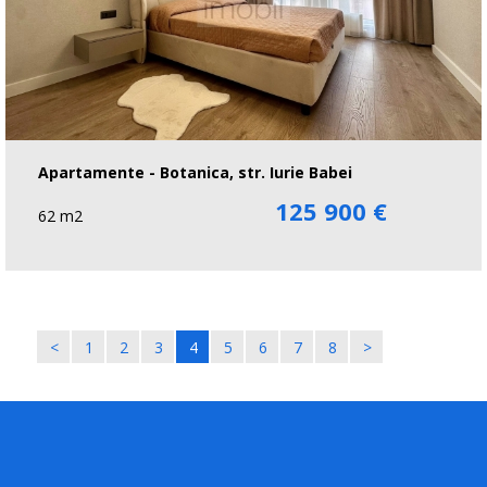
Apartamente - Botanica, str. Iurie Babei
125 900 €
62 m2
<
1
2
3
4
5
6
7
8
>