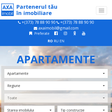
Partenerul tău
Toggl
în imobiliare
naviga
+(373) 78 88 90 90
+(373) 78 88 90 90
axaimobil@gmail.com
Preferate
RO
RU
EN
APARTAMENTE
Apartamente
Regiune
Toate
Starea imobilului
Tip construcție