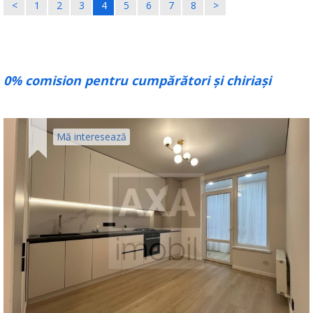
<
1
2
3
4
5
6
7
8
>
0% comision pentru cumpărători și chiriași
Mă interesează